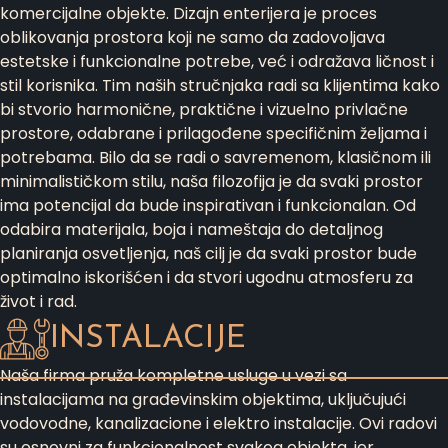
komercijalne objekte. Dizajn enterijera je proces
oblikovanja prostora koji ne samo da zadovoljava
estetske i funkcionalne potrebe, već i odražava ličnost i
stil korisnika. Tim naših stručnjaka radi sa klijentima kako
bi stvorio harmonične, praktične i vizuelno privlačne
prostore, odabrane i prilagođene specifičnim željama i
potrebama. Bilo da se radi o savremenom, klasičnom ili
minimalističkom stilu, naša filozofija je da svaki prostor
ima potencijal da bude inspirativan i funkcionalan. Od
odabira materijala, boja i nameštaja do detaljnog
planiranja osvetljenja, naš cilj je da svaki prostor bude
optimalno iskorišćen i da stvori ugodnu atmosferu za
život i rad.
INSTALACIJE
Naša firma pruža kompletne usluge u vezi sa
instalacijama na građevinskim objektima, uključujući
vodovodne, kanalizacione i elektro instalacije. Ovi radovi
su osnovni za funkcionalnost svakog objekta, jer