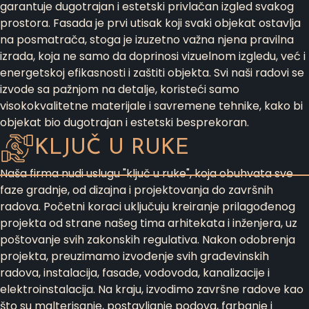
garantuje dugotrajan i estetski privlačan izgled svakog
prostora. Fasada je prvi utisak koji svaki objekat ostavlja
na posmatrača, stoga je izuzetno važna njena pravilna
izrada, koja ne samo da doprinosi vizuelnom izgledu, već i
energetskoj efikasnosti i zaštiti objekta. Svi naši radovi se
izvode sa pažnjom na detalje, koristeći samo
visokokvalitetne materijale i savremene tehnike, kako bi
objekat bio dugotrajan i estetski besprekoran.
KLJUČ U RUKE
Naša firma nudi uslugu "ključ u ruke", koja obuhvata sve
faze gradnje, od dizajna i projektovanja do završnih
radova. Početni koraci uključuju kreiranje prilagođenog
projekta od strane našeg tima arhitekata i inženjera, uz
poštovanje svih zakonskih regulativa. Nakon odobrenja
projekta, preuzimamo izvođenje svih građevinskih
radova, instalacija, fasade, vodovoda, kanalizacije i
elektroinstalacija. Na kraju, izvodimo završne radove kao
što su malterisanje, postavljanje podova, farbanje i