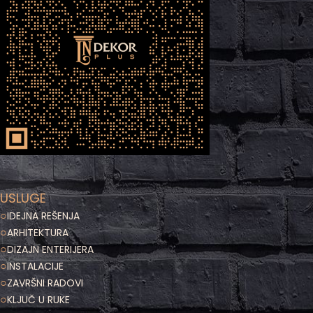
USLUGE
○
IDEJNA REŠENJA
○
ARHITEKTURA
○
DIZAJN ENTERIJERA
○
INSTALACIJE
○
ZAVRŠNI RADOVI
○
KLJUČ U RUKE