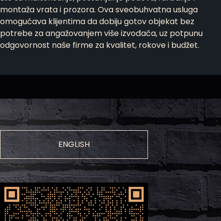
montaža vrata i prozora. Ova sveobuhvatna usluga
omogućava klijentima da dobiju gotov objekat bez
potrebe za angažovanjem više izvođača, uz potpunu
odgovornost naše firme za kvalitet, rokove i budžet.
ENGLISH