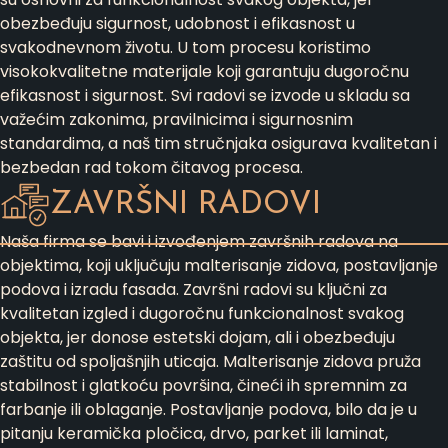
obezbeđuju sigurnost, udobnost i efikasnost u
svakodnevnom životu. U tom procesu koristimo
visokokvalitetne materijale koji garantuju dugoročnu
efikasnost i sigurnost. Svi radovi se izvode u skladu sa
važećim zakonima, pravilnicima i sigurnosnim
standardima, a naš tim stručnjaka osigurava kvalitetan i
bezbedan rad tokom čitavog procesa.
ZAVRŠNI RADOVI
Naša firma se bavi i izvođenjem završnih radova na
objektima, koji uključuju malterisanje zidova, postavljanje
podova i izradu fasada. Završni radovi su ključni za
kvalitetan izgled i dugoročnu funkcionalnost svakog
objekta, jer donose estetski dojam, ali i obezbeđuju
zaštitu od spoljašnjih uticaja. Malterisanje zidova pruža
stabilnost i glatkoću površina, čineći ih spremnim za
farbanje ili oblaganje. Postavljanje podova, bilo da je u
pitanju keramička pločica, drvo, parket ili laminat,