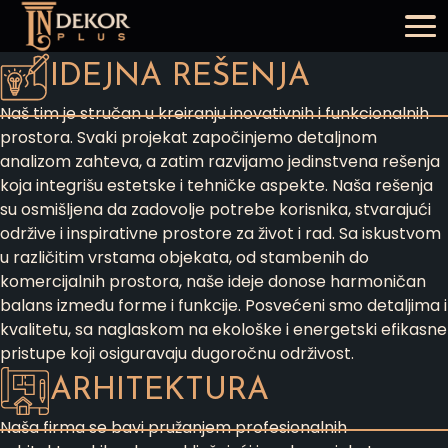
SERVICES
IDEJNA REŠENJA
Naš tim je stručan u kreiranju inovativnih i funkcionalnih
prostora. Svaki projekat započinjemo detaljnom
analizom zahteva, a zatim razvijamo jedinstvena rešenja
koja integrišu estetske i tehničke aspekte. Naša rešenja
su osmišljena da zadovolje potrebe korisnika, stvarajući
održive i inspirativne prostore za život i rad. Sa iskustvom
u različitim vrstama objekata, od stambenih do
komercijalnih prostora, naše ideje donose harmoničan
balans između forme i funkcije. Posvećeni smo detaljima i
kvalitetu, sa naglaskom na ekološke i energetski efikasne
pristupe koji osiguravaju dugoročnu održivost.
ARHITEKTURA
Naša firma se bavi pružanjem profesionalnih