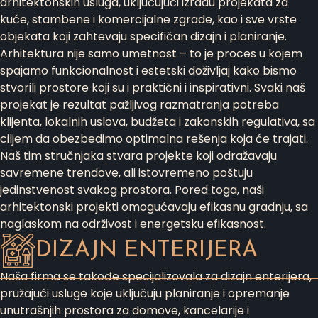
arhitektonskih usluga, uključujući izradu projekata za
kuće, stambene i komercijalne zgrade, kao i sve vrste
objekata koji zahtevaju specifičan dizajn i planiranje.
Arhitektura nije samo umetnost – to je proces u kojem
spajamo funkcionalnost i estetski doživljaj kako bismo
stvorili prostore koji su i praktični i inspirativni. Svaki naš
projekat je rezultat pažljivog razmatranja potreba
klijenta, lokalnih uslova, budžeta i zakonskih regulativa, sa
ciljem da obezbedimo optimalna rešenja koja će trajati.
Naš tim stručnjaka stvara projekte koji odražavaju
savremene trendove, ali istovremeno poštuju
jedinstvenost svakog prostora. Pored toga, naši
arhitektonski projekti omogućavaju efikasnu gradnju, sa
naglaskom na održivost i energetsku efikasnost.
DIZAJN ENTERIJERA
Naša firma se takođe specijalizovala za dizajn enterijera,
pružajući usluge koje uključuju planiranje i opremanje
unutrašnjih prostora za domove, kancelarije i